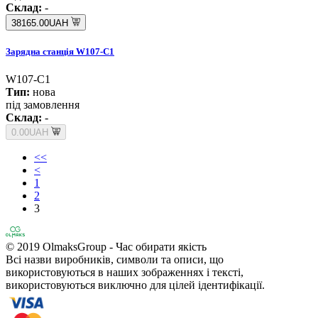
Склад:
-
38165.00UAH
Зарядна станція W107-С1
W107-С1
Тип:
нова
під замовлення
Склад:
-
0.00UAH
<<
<
1
2
3
© 2019 OlmaksGroup - Час обирати якість
Всі назви виробників, символи та описи, що
використовуються в наших зображеннях і тексті,
використовуються виключно для цілей ідентифікації.