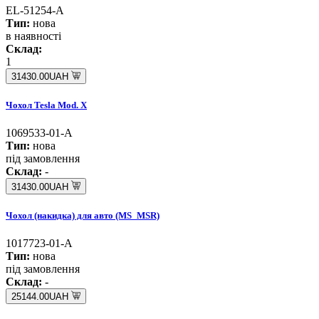
EL-51254-A
Тип:
нова
в наявності
Склад:
1
31430.00UAH
Чохол Tesla Mod. X
1069533-01-A
Тип:
нова
під замовлення
Склад:
-
31430.00UAH
Чохол (накидка) для авто (MS_MSR)
1017723-01-A
Тип:
нова
під замовлення
Склад:
-
25144.00UAH