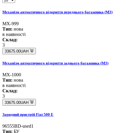
Механізм автматичного відкриття переднього багажника (M3)
MX-999
Тип:
нова
в наявності
Склад:
3
33675.00UAH
Механізм автматичного відкриття заднього багажника (M3)
MX-1000
Тип:
нова
в наявності
Склад:
3
33675.00UAH
Зарядний пристрій Fiat 500 E
96555BD-used1
Тип:
БУ