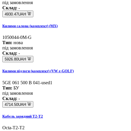
під замовлення
Склад:
-
4930.47UAH
Килими салона (комплект) (MХ)
1050044-0M-G
Тип:
нова
під замовлення
Склад:
-
5926.80UAH
Килими підлоги (комплект) (VW e-GOLF)
5GE 061 500 B 041-used1
Тип:
БУ
під замовлення
Склад:
-
4714.50UAH
Кабель зарядний Т2-Т2
Octa-Т2-Т2