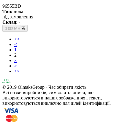
96555BD
Тип:
нова
під замовлення
Склад:
-
0.00UAH
<<
<
1
2
3
>
>>
© 2019 OlmaksGroup - Час обирати якість
Всі назви виробників, символи та описи, що
використовуються в наших зображеннях і тексті,
використовуються виключно для цілей ідентифікації.