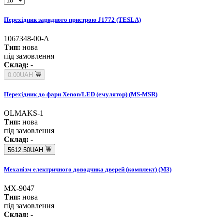
Перехідник зарядного пристрою J1772 (TESLA)
1067348-00-A
Тип:
нова
під замовлення
Склад:
-
0.00UAH
Перехідник до фари Xenon/LED (емулятор) (MS-MSR)
OLMAKS-1
Тип:
нова
під замовлення
Склад:
-
5612.50UAH
Механізм електричного доводчика дверей (комплект) (M3)
MX-9047
Тип:
нова
під замовлення
Склад:
-