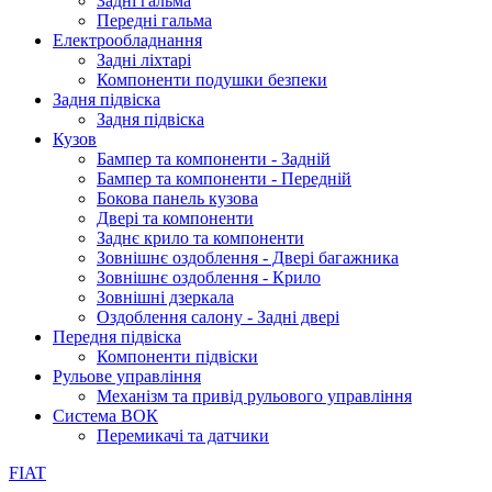
Задні гальма
Передні гальма
Електрообладнання
Задні ліхтарі
Компоненти подушки безпеки
Задня підвіска
Задня підвіска
Кузов
Бампер та компоненти - Задній
Бампер та компоненти - Передній
Бокова панель кузова
Двері та компоненти
Заднє крило та компоненти
Зовнішнє оздоблення - Двері багажника
Зовнішнє оздоблення - Крило
Зовнішні дзеркала
Оздоблення салону - Задні двері
Передня підвіска
Компоненти підвіски
Рульове управління
Механізм та привід рульового управління
Система ВОК
Перемикачі та датчики
FIAT