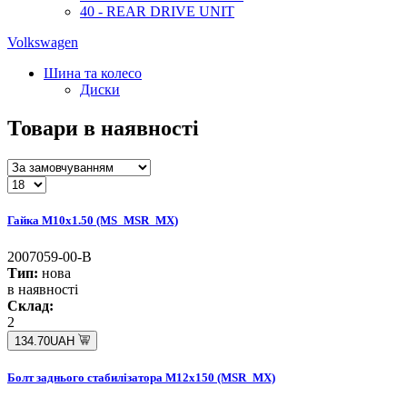
40 - REAR DRIVE UNIT
Volkswagen
Шина та колесо
Диски
Товари в наявності
Гайка M10x1.50 (MS_MSR_MX)
2007059-00-B
Тип:
нова
в наявності
Склад:
2
134.70UAH
Болт заднього стабилізатора M12x150 (MSR_MX)