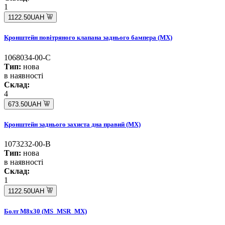
1
1122.50UAH
Кронштейн повітряного клапана заднього бампера (MX)
1068034-00-C
Тип:
нова
в наявності
Склад:
4
673.50UAH
Кронштейн заднього захиста дна правий (MX)
1073232-00-B
Тип:
нова
в наявності
Склад:
1
1122.50UAH
Болт M8x30 (MS_MSR_MX)