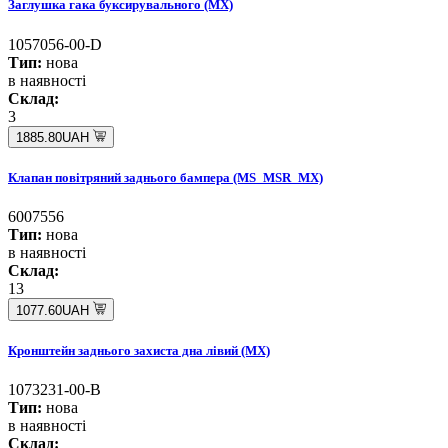
Заглушка гака буксирувального (MX)
1057056-00-D
Тип:
нова
в наявності
Склад:
3
1885.80UAH
Клапан повітряний заднього бампера (MS_MSR_MX)
6007556
Тип:
нова
в наявності
Склад:
13
1077.60UAH
Кронштейн заднього захиста дна лівий (MX)
1073231-00-B
Тип:
нова
в наявності
Склад: