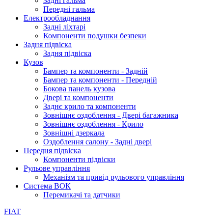
Задні гальма
Передні гальма
Електрообладнання
Задні ліхтарі
Компоненти подушки безпеки
Задня підвіска
Задня підвіска
Кузов
Бампер та компоненти - Задній
Бампер та компоненти - Передній
Бокова панель кузова
Двері та компоненти
Заднє крило та компоненти
Зовнішнє оздоблення - Двері багажника
Зовнішнє оздоблення - Крило
Зовнішні дзеркала
Оздоблення салону - Задні двері
Передня підвіска
Компоненти підвіски
Рульове управління
Механізм та привід рульового управління
Система ВОК
Перемикачі та датчики
FIAT