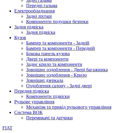
Задні гальма
Передні гальма
Електрообладнання
Задні ліхтарі
Компоненти подушки безпеки
Задня підвіска
Задня підвіска
Кузов
Бампер та компоненти - Задній
Бампер та компоненти - Передній
Бокова панель кузова
Двері та компоненти
Заднє крило та компоненти
Зовнішнє оздоблення - Двері багажника
Зовнішнє оздоблення - Крило
Зовнішні дзеркала
Оздоблення салону - Задні двері
Передня підвіска
Компоненти підвіски
Рульове управління
Механізм та привід рульового управління
Система ВОК
Перемикачі та датчики
FIAT