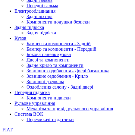
Задні гальма
Передні гальма
Електрообладнання
Задні ліхтарі
Компоненти подушки безпеки
Задня підвіска
Задня підвіска
Кузов
Бампер та компоненти - Задній
Бампер та компоненти - Передній
Бокова панель кузова
Двері та компоненти
Заднє крило та компоненти
Зовнішнє оздоблення - Двері багажника
Зовнішнє оздоблення - Крило
Зовнішні дзеркала
Оздоблення салону - Задні двері
Передня підвіска
Компоненти підвіски
Рульове управління
Механізм та привід рульового управління
Система ВОК
Перемикачі та датчики
FIAT